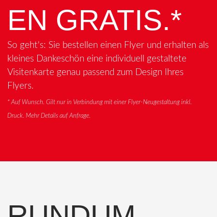
EN GRATIS.*
So geht's: Sie bestellen einen Flyer und erhalten als
kleines Dankeschön eine individuell gestaltete
Visitenkarte genau passend zum Design Ihres
Flyers.
* Auf Wunsch. Gilt nur in Verbindung mit einer Flyer-Neugestaltung inkl.
Druck. Mehr Details auf Anfrage.
RUNDUM