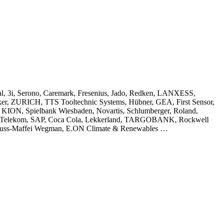
al, 3i, Serono, Caremark, Fresenius, Jado, Redken, LANXESS,
cker, ZURICH, TTS Tooltechnic Systems, Hübner, GEA, First Sensor,
 KION, Spielbank Wiesbaden, Novartis, Schlumberger, Roland,
sche Telekom, SAP, Coca Cola, Lekkerland, TARGOBANK, Rockwell
Krauss-Maffei Wegman, E.ON Climate & Renewables …