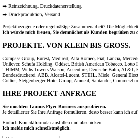
➡️ Reinzeichnung, Druckdatenerstellung
➡️ Druckproduktion, Versand
Projektbezogene oder regelmäßige Zusammenarbeit? Die Möglichkeite 
Ich würde mich freuen, Sie demnächst als Kunden begrüßen zu 
PROJEKTE. VON KLEIN BIS GROSS.
Compass Group, Eurest, Medirest, Alfa Romeo, Fiat, Lancia, Merce
Unilever, Schufa Holding, Oddset, British American Tobacco, Lotto
THIMM, Willis Towers Watson, Accenture, Deutsche Bahn, AT&T, Bo
Bundesdruckerei, ABB, Alcatel-Lucent, STIHL, Miele, General Ele
Collins, Steigenberger Hotel Group, Amneal, Santander, Commerz
IHRE PROJEKT-ANFRAGE
Sie möchten Taunus Flyer Business ausprobieren.
Je detaillierter Sie Ihre Anfrage formulieren, desto besser kann ich a
Einfach Kontaktformular ausfüllen und abschicken.
Ich melde mich schnellstmöglich.