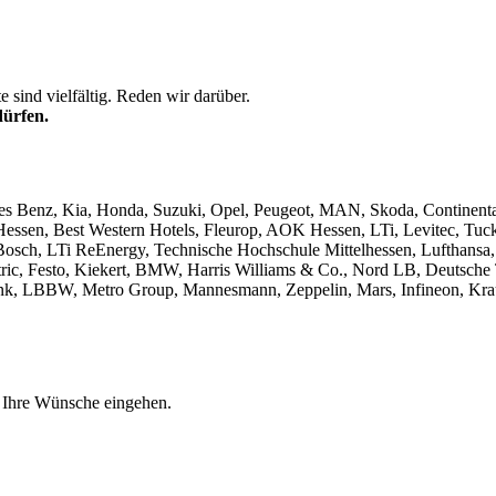
sind vielfältig. Reden wir darüber.
dürfen.
des Benz, Kia, Honda, Suzuki, Opel, Peugeot, MAN, Skoda, Continent
 Hessen, Best Western Hotels, Fleurop, AOK Hessen, LTi, Levitec, Tu
sch, LTi ReEnergy, Technische Hochschule Mittelhessen, Lufthansa,
ctric, Festo, Kiekert, BMW, Harris Williams & Co., Nord LB, Deut
bank, LBBW, Metro Group, Mannesmann, Zeppelin, Mars, Infineon, 
uf Ihre Wünsche eingehen.